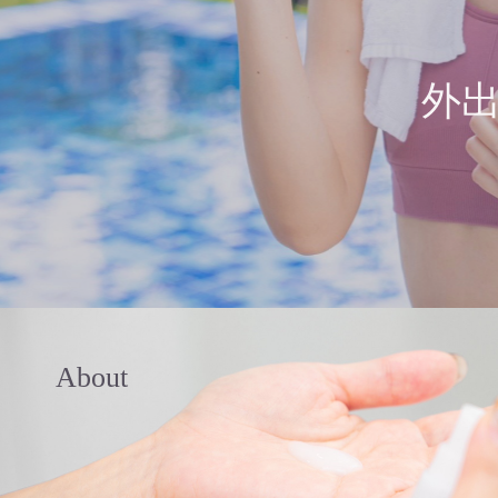
外
About